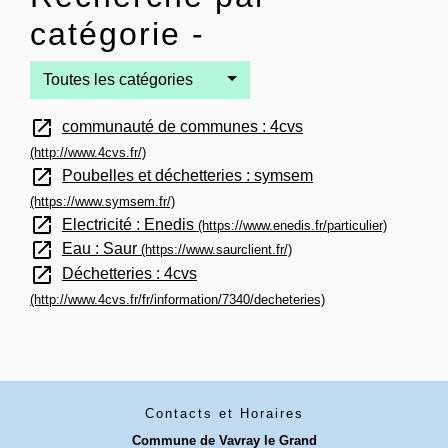
catégorie -
Toutes les catégories
open_in_new
communauté de communes : 4cvs
(http://www.4cvs.fr/)
open_in_new
Poubelles et déchetteries : symsem
(https://www.symsem.fr/)
open_in_new
Electricité : Enedis
(https://www.enedis.fr/particulier)
open_in_new
Eau : Saur
(https://www.saurclient.fr/)
open_in_new
Déchetteries : 4cvs
(http://www.4cvs.fr/fr/information/7340/decheteries)
Contacts et Horaires
Commune de Vavray le Grand