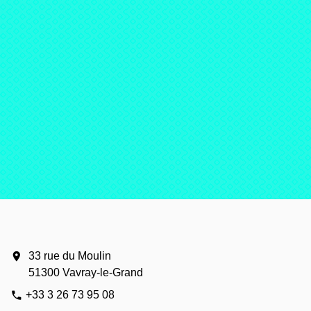
location_on
33 rue du Moulin
51300 Vavray-le-Grand
+33 3 26 73 95 08
phone